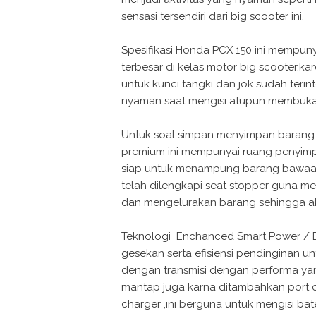
sensasi tersendiri dari big scooter ini.
Spesifikasi Honda PCX 150 ini mempuny
terbesar di kelas motor big scooter,k
untuk kunci tangki dan jok sudah teri
nyaman saat mengisi atupun membuka 
Untuk soal simpan menyimpan barang 
premium ini mempunyai ruang penyimp
siap untuk menampung barang bawaan s
telah dilengkapi seat stopper guna me
dan mengelurakan barang sehingga 
Teknologi Enchanced Smart Power / Es
gesekan serta efisiensi pendinginan un
dengan transmisi dengan performa ya
mantap juga karna ditambahkan port c
charger ,ini berguna untuk mengisi b