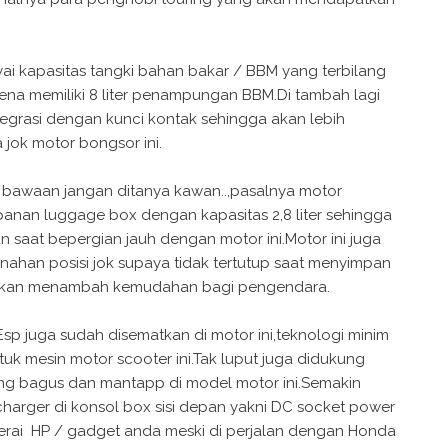
ai kapasitas tangki bahan bakar / BBM yang terbilang
arena memiliki 8 liter penampungan BBM.Di tambah lagi
ntegrasi dengan kunci kontak sehingga akan lebih
jok motor bongsor ini.
bawaan jangan ditanya kawan..,pasalnya motor
anan luggage box dengan kapasitas 2,8 liter sehingga
aat bepergian jauh dengan motor ini.Motor ini juga
nahan posisi jok supaya tidak tertutup saat menyimpan
akan menambah kemudahan bagi pengendara.
p juga sudah disematkan di motor ini,teknologi minim
tuk mesin motor scooter ini.Tak luput juga didukung
ng bagus dan mantapp di model motor ini.Semakin
harger di konsol box sisi depan yakni DC socket power
aterai HP / gadget anda meski di perjalan dengan Honda