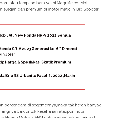
ru atau tampilan baru yakni Magnificient Matt
elegan dan premium di motor matic ini,Big Scooter
 Mobil All New Honda HR-V 2022 Semua
onda CR-V 2023 Generasi ke-6 “ Dimensi
in Joss”
ntip Harga & Spesifikasi Skutik Premium
da Brio RS Urbanite Facelift 2022 ,Makin
n berkendara di segemennya,maka tak heran banyak
nangnya baik untuk keseharian ataupun hobi
stra Honda Motor / AHM dalam mencapkan taring di