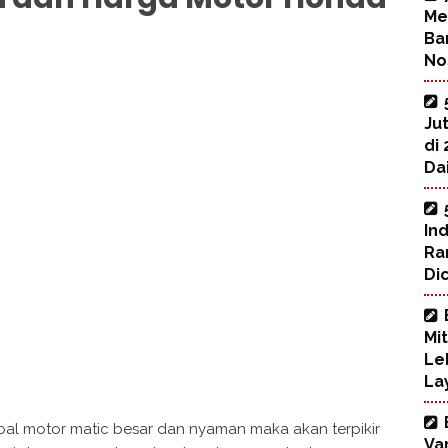
Me
Ba
No
Ju
di
Dai
In
Ra
Di
Mi
Le
La
al motor matic besar dan nyaman maka akan terpikir
Va