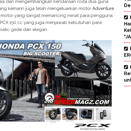
ovasi dan mengembangkan kendaraan roda dua guna
De
.Yang kemarin juga telah mengeluarkan motor
Adventure
si motor yang sangat memancing minat para pengguna
 PCX 150 cc yang juga menjawab kebutuhan para
Ha
matic gede dan elegan.
Ke
"J
ERO
Re
un