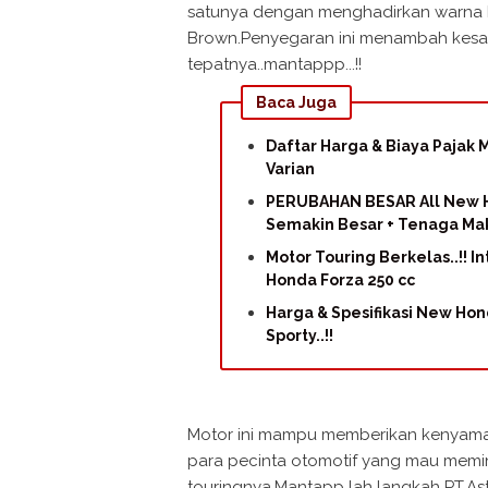
satunya dengan menghadirkan warna ba
Brown.Penyegaran ini menambah kesan 
tepatnya..mantappp...!!
Baca Juga
Daftar Harga & Biaya Pajak
Varian
PERUBAHAN BESAR All New H
Semakin Besar + Tenaga Mak
Motor Touring Berkelas..!! I
Honda Forza 250 cc
Harga & Spesifikasi New Hon
Sporty..!!
Motor ini mampu memberikan kenyama
para pecinta otomotif yang mau memi
touringnya.Mantapp lah langkah PT.A