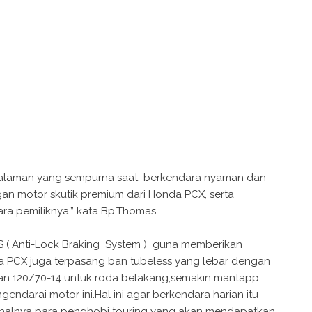
laman yang sempurna saat berkendara nyaman dan
n motor skutik premium dari Honda PCX, serta
a pemiliknya,” kata Bp.Thomas.
BS ( Anti-Lock Braking System ) guna memberikan
a PCX juga terpasang ban tubeless yang lebar dengan
an 120/70-14 untuk roda belakang,semakin mantapp
darai motor ini.Hal ini agar berkendara harian itu
i halnya para penghobi touring yang akan mendapatkan