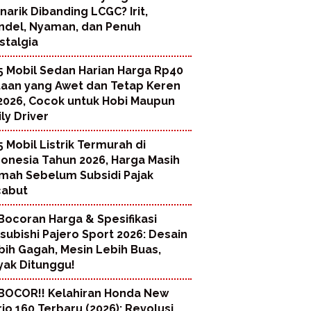
narik Dibanding LCGC? Irit,
ndel, Nyaman, dan Penuh
stalgia
5 Mobil Sedan Harian Harga Rp40
taan yang Awet dan Tetap Keren
 2026, Cocok untuk Hobi Maupun
ly Driver
5 Mobil Listrik Termurah di
donesia Tahun 2026, Harga Masih
mah Sebelum Subsidi Pajak
cabut
Bocoran Harga & Spesifikasi
tsubishi Pajero Sport 2026: Desain
bih Gagah, Mesin Lebih Buas,
yak Ditunggu!
BOCOR!! Kelahiran Honda New
rio 160 Terbaru (2026): Revolusi