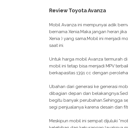
Review Toyota Avanza
Mobil Avanza ini mempunyai adik ber
bernama Xenia.Maka jangan heran jika s
Xenia ) yang sama.Mobil ini menjadi mo
saat ini.
Untuk harga mobil Avanza termurah di
mobil ini tetap bisa menjadi MPV terb
berkapasitas 1391 cc dengan peroleha
Ubahan dari generasi ke generasi mobil
dibagian depan dan belakangnya.Sedang
begitu banyak perubahan.Sehingga sej
segi penjualanya karena desain dan fit
Meskipun mobil ini sempat dijuluki “m
kelebihan dan kekurangan layaknya mo