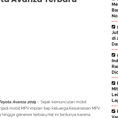
Me
Ba
No
Ju
di
Dai
In
Ra
Di
Mi
Le
La
Toyota Avanza 201
9
– Sejak kemunculan mobil
njadi mobil MPV impian tiap keluarga.Kesuksesan MPV
ingga generesi terbaru.Hal ini tentunya karena
Va