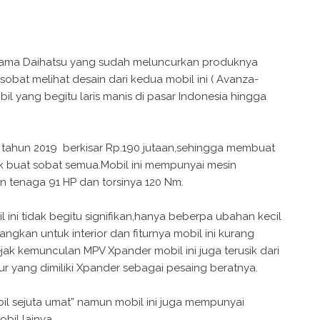
nama Daihatsu yang sudah meluncurkan produknya
obat melihat desain dari kedua mobil ini ( Avanza-
bil yang begitu laris manis di pasar Indonesia hingga
 tahun 2019 berkisar Rp.190 jutaan,sehingga membuat
aik buat sobat semua.Mobil ini mempunyai mesin
n tenaga 91 HP dan torsinya 120 Nm.
 ini tidak begitu signifikan,hanya beberpa ubahan kecil
kan untuk interior dan fiturnya mobil ini kurang
ak kemunculan MPV Xpander mobil ini juga terusik dari
ur yang dimiliki Xpander sebagai pesaing beratnya.
obil sejuta umat” namun mobil ini juga mempunyai
bil lainya.