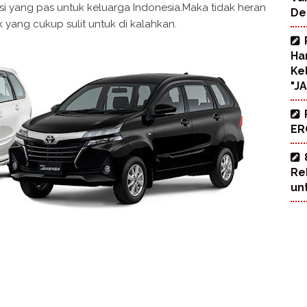
si yang pas untuk keluarga Indonesia.Maka tidak heran
De
 yang cukup sulit untuk di kalahkan.
Ha
Ke
"J
ERO
Re
un