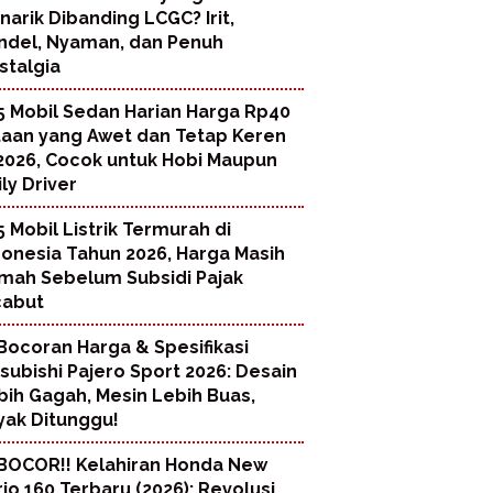
narik Dibanding LCGC? Irit,
ndel, Nyaman, dan Penuh
stalgia
5 Mobil Sedan Harian Harga Rp40
taan yang Awet dan Tetap Keren
 2026, Cocok untuk Hobi Maupun
ly Driver
5 Mobil Listrik Termurah di
donesia Tahun 2026, Harga Masih
mah Sebelum Subsidi Pajak
cabut
Bocoran Harga & Spesifikasi
tsubishi Pajero Sport 2026: Desain
bih Gagah, Mesin Lebih Buas,
yak Ditunggu!
BOCOR!! Kelahiran Honda New
rio 160 Terbaru (2026): Revolusi