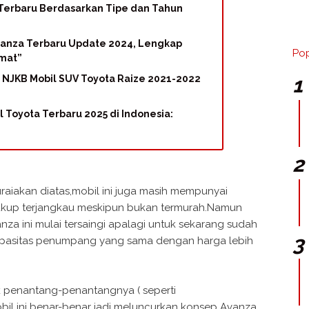
 Terbaru Berdasarkan Tipe dan Tahun
Avanza Terbaru Update 2024, Lengkap
Pop
Umat”
- NJKB Mobil SUV Toyota Raize 2021-2022
l Toyota Terbaru 2025 di Indonesia:
uraiakan diatas,mobil ini juga masih mempunyai
 cukup terjangkau meskipun bukan termurah.Namun
za ini mulai tersaingi apalagi untuk sekarang sudah
pasitas penumpang yang sama dengan harga lebih
 penantang-penantangnya ( seperti
 mobil ini benar-benar jadi meluncurkan konsep Avanza