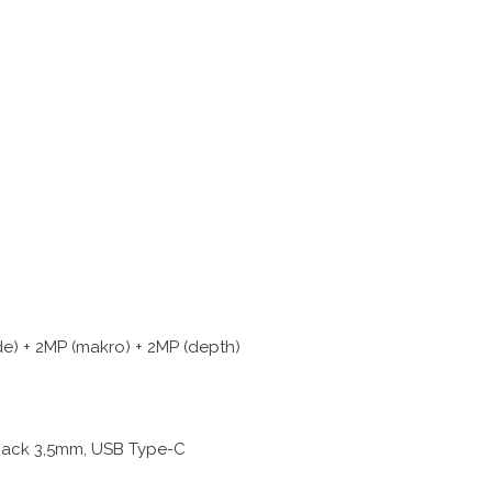
de) + 2MP (makro) + 2MP (depth)
W
io jack 3,5mm, USB Type-C