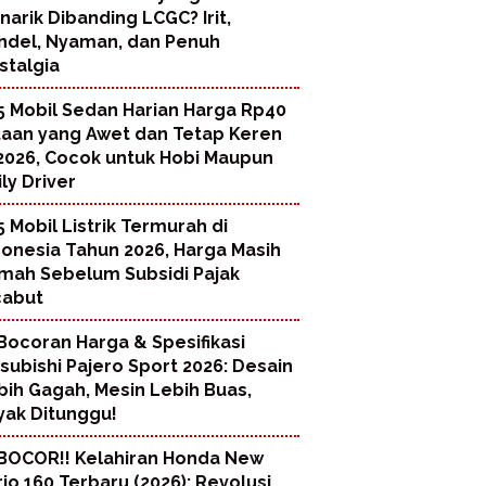
narik Dibanding LCGC? Irit,
ndel, Nyaman, dan Penuh
stalgia
5 Mobil Sedan Harian Harga Rp40
taan yang Awet dan Tetap Keren
 2026, Cocok untuk Hobi Maupun
ly Driver
5 Mobil Listrik Termurah di
donesia Tahun 2026, Harga Masih
mah Sebelum Subsidi Pajak
cabut
Bocoran Harga & Spesifikasi
tsubishi Pajero Sport 2026: Desain
bih Gagah, Mesin Lebih Buas,
yak Ditunggu!
BOCOR!! Kelahiran Honda New
rio 160 Terbaru (2026): Revolusi