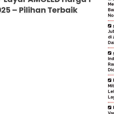
Me
25 – Pilihan Terbaik
Ba
No
Ju
di
Dai
In
Ra
Di
Mi
Le
La
Va