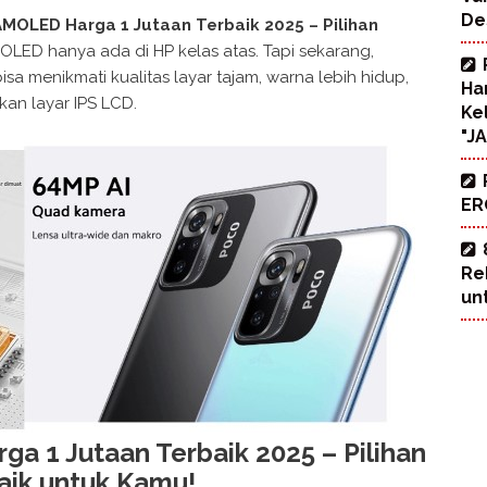
De
AMOLED Harga 1 Jutaan Terbaik 2025 – Pilihan
OLED hanya ada di HP kelas atas. Tapi sekarang,
a menikmati kualitas layar tajam, warna lebih hidup,
Ha
kan layar IPS LCD.
Ke
"J
ERO
Re
un
a 1 Jutaan Terbaik 2025 – Pilihan
aik untuk Kamu!