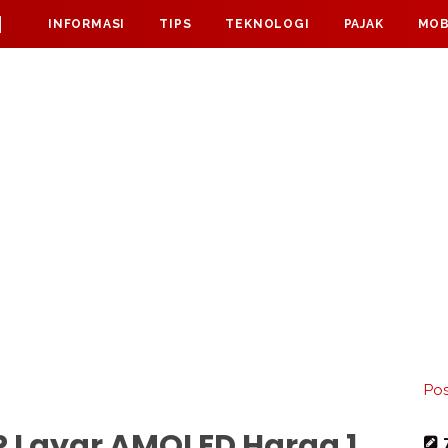
M
INFORMASI
TIPS
TEKNOLOGI
PAJAK
MOB
Pos
 Layar AMOLED Harga 1