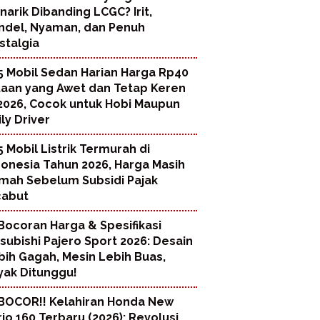
narik Dibanding LCGC? Irit,
ndel, Nyaman, dan Penuh
stalgia
5 Mobil Sedan Harian Harga Rp40
taan yang Awet dan Tetap Keren
 2026, Cocok untuk Hobi Maupun
ly Driver
5 Mobil Listrik Termurah di
donesia Tahun 2026, Harga Masih
mah Sebelum Subsidi Pajak
cabut
Bocoran Harga & Spesifikasi
tsubishi Pajero Sport 2026: Desain
bih Gagah, Mesin Lebih Buas,
yak Ditunggu!
BOCOR!! Kelahiran Honda New
rio 160 Terbaru (2026): Revolusi