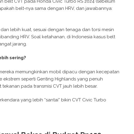
an belt CVT pada Honda Civic Turbo RS 2024 (sebelum
n apakah belt-nya sama dengan HRV, dan jawabannya:
 dan lebih kuat, sesuai dengan tenaga dan torsi mesin
banding HRV. Soal ketahanan, di Indonesia kasus belt
angat jarang.
ebih sering?
n mereka memungkinkan mobil dipacu dengan kecepatan
te ekstrem seperti Genting Highlands yang penuh
tekanan pada transmisi CVT jauh lebih besar.
erkendara yang lebih “santai” bikin CVT Civic Turbo