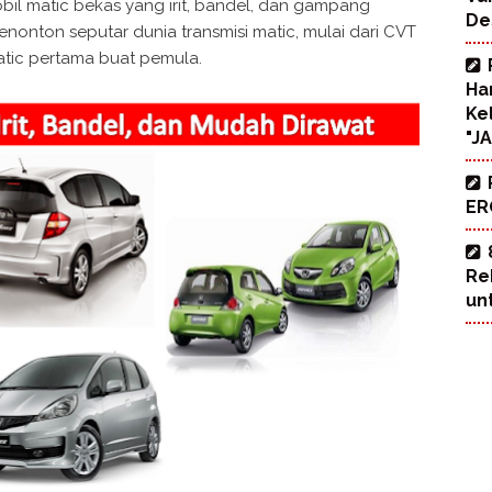
bil matic bekas yang irit, bandel, dan gampang
De
enonton seputar dunia transmisi matic, mulai dari CVT
tic pertama buat pemula.
Ha
Ke
"J
ERO
Re
un