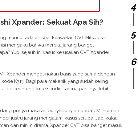
ishi Xpander: Sekuat Apa Sih?
ing muncul adalah soal keawetan CVT Mitsubishi
misi mengaku bahwa mereka jarang banget
apa? Yup, sejauh ini kasus kerusakan CVT Xpander
si CVT Xpander menggunakan basis yang sama dengan
itu kode K313. Bagi para mekanik yang sudah sering
tu jadi keuntungan tersendiri karena part-nya lebih
adang punya masalah bunyi-bunyian pada CVT—entah
der justru jarang mengalami kasus serupa. Jadi kalau
aman dan minim drama, Xpander CVT bisa banget masuk