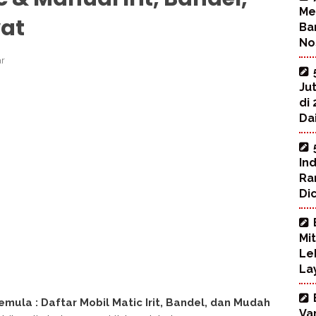
Me
at
Ba
No
r
Ju
di
Dai
In
Ra
Di
Mi
Le
La
emula : Daftar Mobil Matic Irit, Bandel, dan Mudah
Va