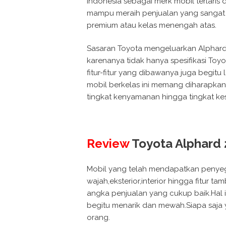
Indonesia sebagai merk mobil terlaris
mampu meraih penjualan yang sangat b
premium atau kelas menengah atas.
Sasaran Toyota mengeluarkan Alphard 
karenanya tidak hanya spesifikasi To
fitur-fitur yang dibawanya juga begitu
mobil berkelas ini memang diharapk
tingkat kenyamanan hingga tingkat k
Review
Toyota Alphard
Mobil yang telah mendapatkan penyegar
wajah,eksterior,interior hingga fitur t
angka penjualan yang cukup baik.Hal 
begitu menarik dan mewah.Siapa saja
orang.