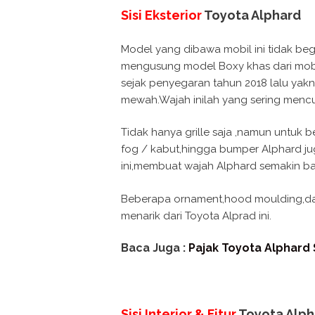
Sisi Eksterior
Toyota Alphard
Model yang dibawa mobil ini tidak beg
mengusung model Boxy khas dari mob
sejak penyegaran tahun 2018 lalu yakni
mewah.Wajah inilah yang sering mencur
Tidak hanya grille saja ,namun untu
fog / kabut,hingga bumper Alphard 
ini,membuat wajah Alphard semakin bar
Beberapa ornament,hood moulding,dan j
menarik dari Toyota Alprad ini.
Baca Juga :
Pajak Toyota Alphard
Sisi Interior & Fitur
Toyota Alph