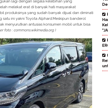
agukan lagi dengan segala kelebihan yang
De
telah melekat erat di banyak hati masyarakat
bil produksinya yang sudah banyak dijual dan diminati
 satu ini yakni Toyota Alphard.Meskipun banderol
Ha
dak menyurutkan antusias konsumen mobil untuk bisa
Ke
er foto : commons.wikimedia.org )
"J
ERO
Re
un