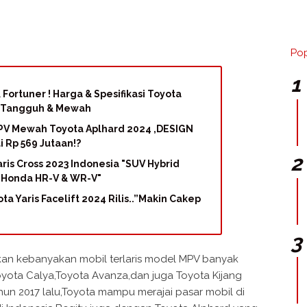
Pop
 Fortuner ! Harga & Spesifikasi Toyota
V Tangguh & Mewah
 MPV Mewah Toyota Aplhard 2024 ,DESIGN
 Rp 569 Jutaan!?
aris Cross 2023 Indonesia "SUV Hybrid
l Honda HR-V & WR-V"
ta Yaris Facelift 2024 Rilis..”Makin Cakep
hkan kebanyakan mobil terlaris model MPV banyak
oyota Calya,Toyota Avanza,dan juga Toyota Kijang
ahun 2017 lalu,Toyota mampu merajai pasar mobil di