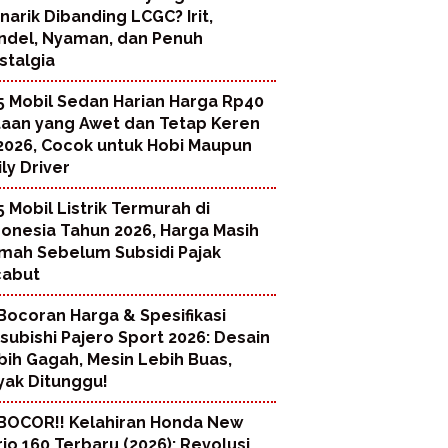
narik Dibanding LCGC? Irit,
ndel, Nyaman, dan Penuh
stalgia
5 Mobil Sedan Harian Harga Rp40
taan yang Awet dan Tetap Keren
 2026, Cocok untuk Hobi Maupun
ly Driver
5 Mobil Listrik Termurah di
donesia Tahun 2026, Harga Masih
mah Sebelum Subsidi Pajak
cabut
Bocoran Harga & Spesifikasi
tsubishi Pajero Sport 2026: Desain
bih Gagah, Mesin Lebih Buas,
yak Ditunggu!
BOCOR!! Kelahiran Honda New
rio 160 Terbaru (2026): Revolusi