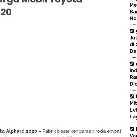
Me
020
Ba
No
Ju
di
Dai
In
Ra
Di
Mi
Le
La
ta Alphard 2020 –
Pabrik besar kendaraan roda empat
Va