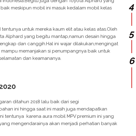
 di Indonesia.Begitu juga dengan Toyota Alphard yang
aik meskipun mobil ini masuk kedalam mobil kelas
tentunya untuk mereka kaum elit atau kelas atas.Oleh
yota Alphard yang begitu mantap,namun desain hingga
 lengkap dan canggih.Hal ini wajar dilakukan,mengingat
an mampu memanjakan si penumpangnya baik untuk
eselamatan dan keamananya.
 2020
an ditahun 2018 lalu baik dari segi
ambahan ini hingga saat ini masih juga mendapatkan
ini tentunya karena aura mobil MPV premium ini yang
 yang mengendarainya akan menjadi perhatian banyak