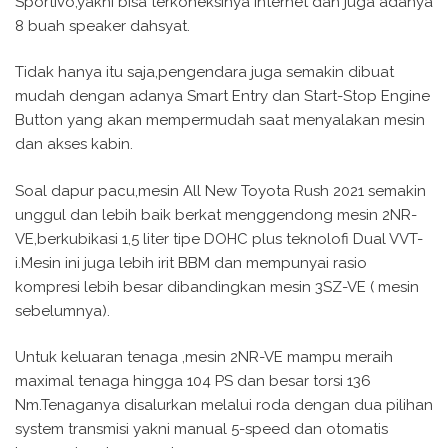
Sportivo,yakni bisa terkoneksinya internet dan juga adanya
8 buah speaker dahsyat.
Tidak hanya itu saja,pengendara juga semakin dibuat
mudah dengan adanya Smart Entry dan Start-Stop Engine
Button yang akan mempermudah saat menyalakan mesin
dan akses kabin.
Soal dapur pacu,mesin All New Toyota Rush 2021 semakin
unggul dan lebih baik berkat menggendong mesin 2NR-
VE,berkubikasi 1,5 liter tipe DOHC plus teknolofi Dual VVT-
i.Mesin ini juga lebih irit BBM dan mempunyai rasio
kompresi lebih besar dibandingkan mesin 3SZ-VE ( mesin
sebelumnya).
Untuk keluaran tenaga ,mesin 2NR-VE mampu meraih
maximal tenaga hingga 104 PS dan besar torsi 136
Nm.Tenaganya disalurkan melalui roda dengan dua pilihan
system transmisi yakni manual 5-speed dan otomatis