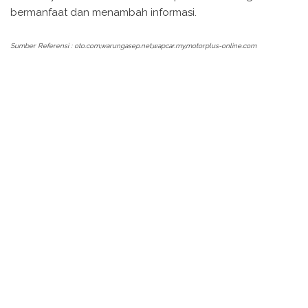
bermanfaat dan menambah informasi.
Sumber Referensi : oto.com,warungasep.net,wapcar.my,motorplus-online.com