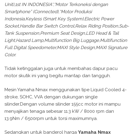
Unit),1st IN INDONESIA*,“Motor Terkoneksi dengan
Smartphone” (Connected),*Motor Produksi
Indonesia,Keyless (Smart Key System),Electric Power
Socket,Handle Bar Switch Control,Relax Riding Position,Sub-
Tank Suspension,Premium Seat Design,LED Head & Tail
Light,Hazard Lamp,Multifunction Big Luggage,Multifunction
Full Digital Speedometer,MAXI Style Design,MAXI Signature
Color.
Tidak ketinggalan juga untuk membahas dapur pacu
motor skutik ini yang begitu mantap dan tangguh.
Mesin Yamaha Nmax menggunakan tipe Liquid Cooled 4-
stroke, SOHC, VVA dengan dukungan single
silinder.Dengan volume silinder 155cc motor ini mampu
menyajikan tenaga sebesar 11.3 kW / 8000 rpm dan
13.9Nm / 6500rpm untuk torsi maximumnya.
Sedangkan untuk banderol harga
Yamaha Nmax