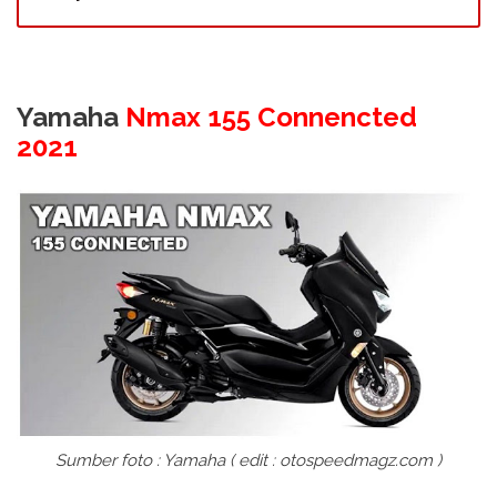
Yamaha
Nmax 155 Connencted
2021
Sumber foto : Yamaha ( edit : otospeedmagz.com )