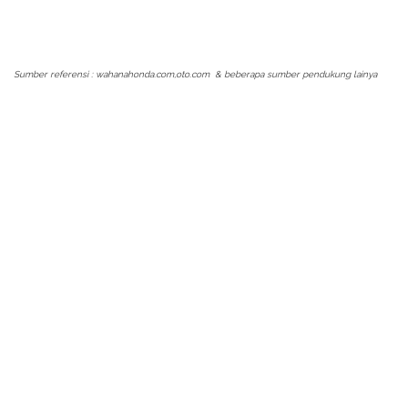
Sumber referensi : wahanahonda.com,oto.com & beberapa sumber pendukung lainya