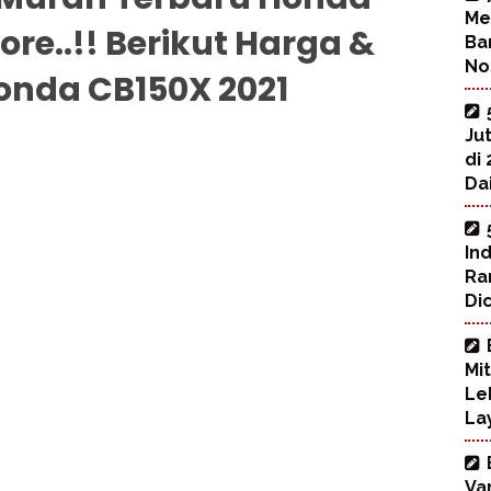
Me
re..!! Berikut Harga &
Ba
No
Honda CB150X 2021
Ju
di
Dai
In
Ra
Di
Mi
Le
La
Va