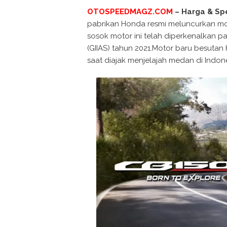
OTOSPEEDMAGZ.COM
– Harga & Sp
pabrikan Honda resmi meluncurkan mo
sosok motor ini telah diperkenalkan p
(GIIAS) tahun 2021.Motor baru besuta
saat diajak menjelajah medan di Indone