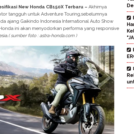
De
esifikasi New Honda CB150X Terbaru –
Akhirnya
tor tangguh untuk Adventure Touring,sebelumnya
ada ajang Gaikindo Indonesia International Auto Show
Ha
n Honda ini akan menyodorkan performa yang responsive
Ke
sia.
( sumber foto : astra-honda.com )
"J
ERO
Re
un