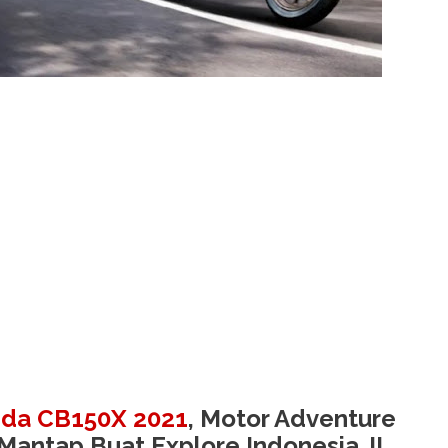
onda CB150X 2021
, Motor Adventure
antap Buat Explore Indonesia..!!