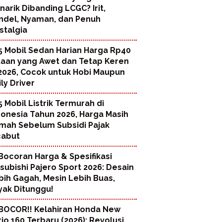
narik Dibanding LCGC? Irit,
ndel, Nyaman, dan Penuh
stalgia
5 Mobil Sedan Harian Harga Rp40
taan yang Awet dan Tetap Keren
 2026, Cocok untuk Hobi Maupun
ly Driver
5 Mobil Listrik Termurah di
donesia Tahun 2026, Harga Masih
mah Sebelum Subsidi Pajak
cabut
Bocoran Harga & Spesifikasi
tsubishi Pajero Sport 2026: Desain
bih Gagah, Mesin Lebih Buas,
yak Ditunggu!
BOCOR!! Kelahiran Honda New
rio 160 Terbaru (2026): Revolusi